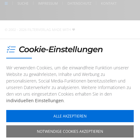
SUCHE
IMPRESSUM
DATENSCHUTZ
KONTAKT
Unser Redaktions- und Support-Team ist im Augenblick
nicht telefonisch erreichbar. Sie können uns jedoch
jederzeit
eine E-Mail
schreiben
!
© 2002 - 2026 FILTERVERLAG
MADE WITH
Cookie-Einstellungen
Wir verwenden Cookies, um die einwandfreie Funktion unserer
Website zu gewährleisten, Inhalte und Werbung zu
personalisieren, Social Media-Funktionen bereitzustellen und
unseren Datenverkehr zu analysieren. Weitere Informationen zu
den von uns eingesetzten Cookies erhalten Sie in den
individuellen Einstellungen
.
ALLE AKZEPTIEREN
NOTWENDIGE COOKIES AKZEPTIEREN