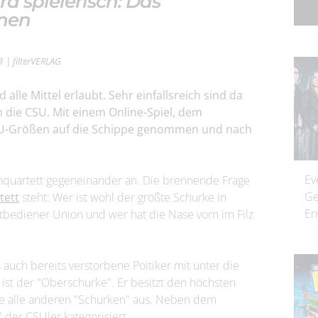
d spielerisch: Das
ünen
3
| filterVERLAG
alle Mittel erlaubt. Sehr einfallsreich sind da
die CSU. Mit einem Online-Spiel, dem
U-Größen auf die Schippe genommen und nach
Ev
quartett gegeneinander an. Die brennende Frage
Ge
tett
steht: Wer ist wohl der größte Schurke in
Er
bediener Union und wer hat die Nase vorn im Filz
auch bereits verstorbene Poitiker mit unter die
ist der "Oberschurke". Er besitzt den höchsten
rie alle anderen "Schurken" aus. Neben dem
der CSUler kategorisiert.