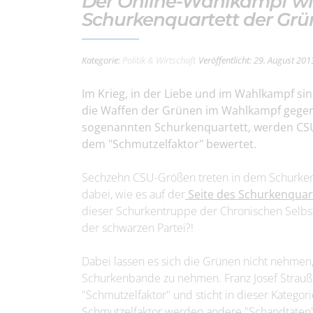
Der Online-Wahlkampf wir
Schurkenquartett der Gr
Kategorie:
Politik & Wirtschaft
Veröffentlicht: 29. August 201
Im Krieg, in der Liebe und im Wahlkampf sind 
die Waffen der Grünen im Wahlkampf gegen 
sogenannten Schurkenquartett, werden CS
dem "Schmutzelfaktor" bewertet.
Sechzehn CSU-Größen treten in dem Schurken
dabei, wie es auf der
Seite des Schurkenquar
dieser Schurkentruppe der Chronischen Selbst
der schwarzen Partei?!
Dabei lassen es sich die Grünen nicht nehmen, 
Schurkenbande zu nehmen. Franz Josef Strauß 
"Schmutzelfaktor" und sticht in dieser Katego
Schmutzelfaktor werden andere "Schandtaten" 