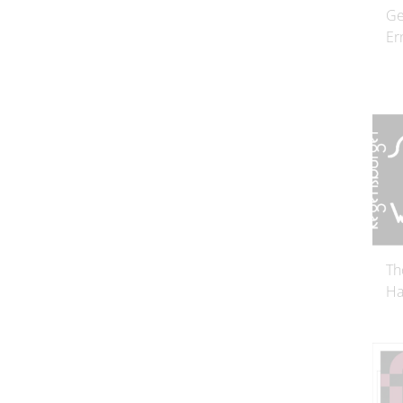
Ge
Er
Th
Ha