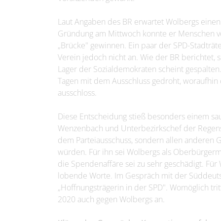
Laut Angaben des BR erwartet Wolbergs einen 
Gründung am Mittwoch konnte er Menschen ver
„Brücke" gewinnen. Ein paar der SPD-Stadträt
Verein jedoch nicht an. Wie der BR berichtet, 
Lager der Sozialdemokraten scheint gespalten.
Tagen mit dem Ausschluss gedroht, woraufhin 
ausschloss.
Diese Entscheidung stieß besonders einem sau
Wenzenbach und Unterbezirkschef der Regensb
dem Parteiausschuss, sondern allen anderen 
würden. Für ihn sei Wolbergs als Oberbürgerme
die Spendenaffäre sei zu sehr geschädigt. Für 
lobende Worte. Im Gespräch mit der Süddeutsch
„Hoffnungsträgerin in der SPD". Womöglich tr
2020 auch gegen Wolbergs an.