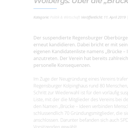
Wolbergs: Über die „Brüc
Kategorie:
Politik & Wirtschaft
Veröffentlicht: 11. April 2019
Der suspendierte Regensburger Oberbürger
erneut kandidieren. Dabei bricht er mit sein
eigenen Kandidatenliste namens „Brücke – 
anzutreten. Der Verein hat bereits zahlreic
personelle Konsequenzen.
Im Zuge der Neugründung eines Vereins trafen
Regensburger Kolpinghaus rund 80 Menschen, 
Schritt zur Wiederwahl ist für den vorläufig s
Liste, mit der die Mitglieder des Vereins bei 
den Namen „Brücke – Ideen verbinden Mensc
schlussendlich 70 Gründungsmitglieder, die si
anschlossen. Darunter befanden sich auch SP
Vorsitzenden gewählt.