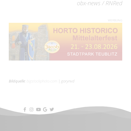
obx-news / RNRed
WERBUNG
Bildquelle
:
bigstockphoto.com
|
gorynvd