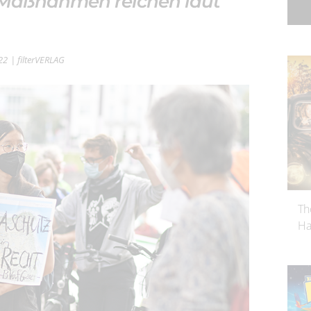
 Maßnahmen reichen laut
022
| filterVERLAG
Th
Ha