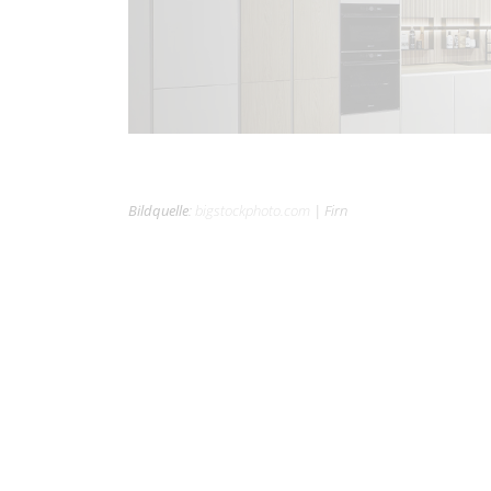
Bildquelle
:
bigstockphoto.com
|
Firn