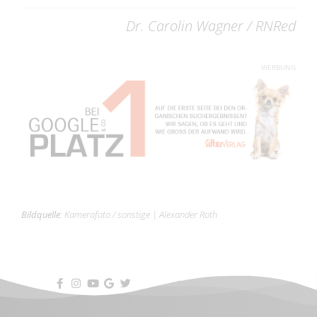
Dr. Carolin Wagner / RNRed
WERBUNG
Bildquelle
:
Kamerafoto / sonstige
|
Alexander Roth