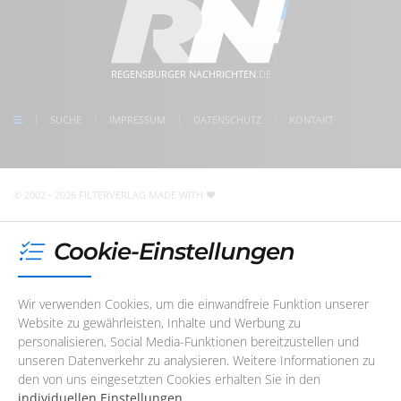
info@filterverlag.de
Montag
08:30 - 17:00 Uhr
im Herzen der Regensburger Altstadt
www.regensburger-nachrichten.de
Dienstag
08:30 - 17:00 Uhr
5 Min. Gehweg zum Bahnhof Regensburg
Mittwoch
08:30 - 17:00 Uhr
kostenlose Parkplätze direkt vor der Tür
meet us on facebook
Donnerstag
08:30 - 17:00 Uhr
REGENSBURGER NACHRICHTEN
.DE
follow us on Instagram
Freitag
08:30 - 17:00 Uhr
check us on Google
SUCHE
IMPRESSUM
DATENSCHUTZ
KONTAKT
Unser Redaktions- und Support-Team ist im Augenblick
nicht telefonisch erreichbar. Sie können uns jedoch
jederzeit
eine E-Mail
schreiben
!
© 2002 - 2026 FILTERVERLAG
MADE WITH
Cookie-Einstellungen
Wir verwenden Cookies, um die einwandfreie Funktion unserer
Website zu gewährleisten, Inhalte und Werbung zu
personalisieren, Social Media-Funktionen bereitzustellen und
unseren Datenverkehr zu analysieren. Weitere Informationen zu
den von uns eingesetzten Cookies erhalten Sie in den
individuellen Einstellungen
.