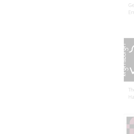
Ge
Er
Th
Ha