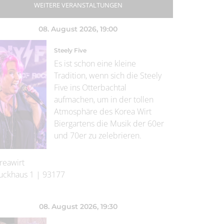
WEITERE VERANSTALTUNGEN
08. August 2026
, 19:00
Steely Five
Es ist schon eine kleine
Tradition, wenn sich die Steely
Five ins Otterbachtal
aufmachen, um in der tollen
Atmosphäre des Korea Wirt
Biergartens die Musik der 60er
und 70er zu zelebrieren.
reawirt
uckhaus 1
|
93177
08. August 2026
, 19:30