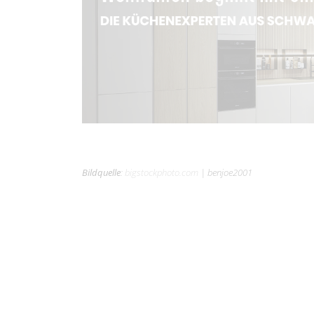
Bildquelle
:
bigstockphoto.com
|
benjoe2001