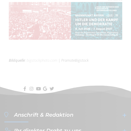
Bildquelle
:
bigstockphoto.com
|
PramoteBigstock
Anschrift & Redaktion
Ihr direkter Draht zu uns