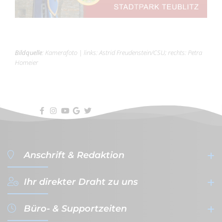
Bildquelle
:
Kamerafoto
|
links: Astrid Freudenstein/CSU; rechts: Petra
Homeier
Anschrift & Redaktion
Ihr direkter Draht zu uns
filterVERLAG GmbH & Co. KG
- Werbeagentur & Verlag -
Büro- & Supportzeiten
Gutenbergplatz 1a-1b
+49 (0)941 - 59 56 08-0