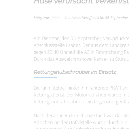
Hase verursacht Verkehrsu
Kategorie:
Inhalte - Shortnews
Veröffentlicht: 04. September
Am Dienstag, den 03. September, verunglückte
Anschlussstelle Laaber. Der aus dem Landkre
gegen 23:40 Uhr auf die A3 in Fahrtrichtung Pa
Durch das Ausweichmanöver kam er zu Sturz un
Rettungshubschrauber im Einsatz
Der unmittelbar hinter ihm fahrende PKW-Fahrer
Rettungsdienst. Der Motorradfahrer wurde mi
Rettungshubschrauber in ein Regensburger Kra
Nach derzeitigem Ermittlungsstand war das Kra
Absicherung der Unfallstelle wurde durch di