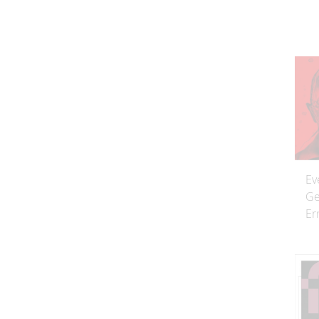
Ev
Ge
Er