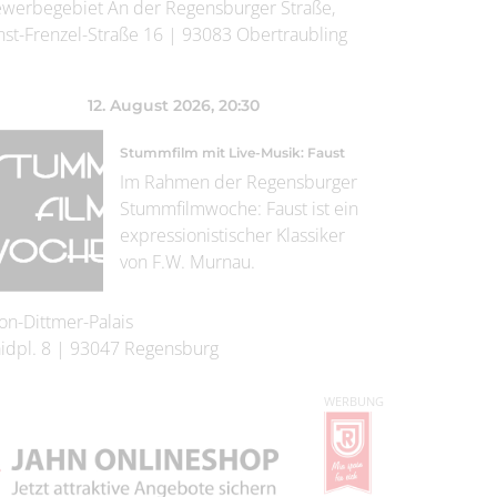
werbegebiet An der Regensburger Straße,
nst-Frenzel-Straße 16
|
93083
Obertraubling
12. August 2026
, 20:30
Stummfilm mit Live-Musik: Faust
Im Rahmen der Regensburger
Stummfilmwoche: Faust ist ein
expressionistischer Klassiker
von F.W. Murnau.
on-Dittmer-Palais
idpl. 8
|
93047
Regensburg
WERBUNG