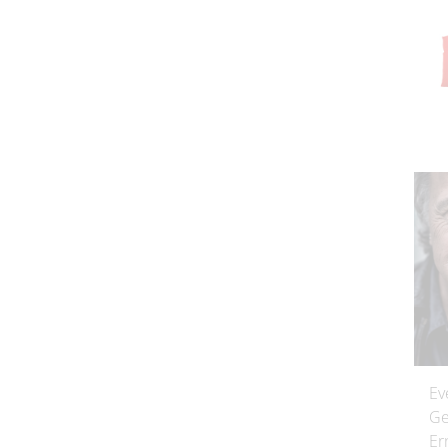
Ev
Ge
Er