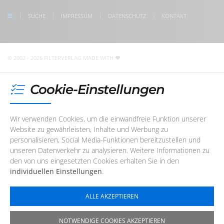
check us on Google
SUCHE
IMPRESSUM
DATENSCHUTZ
KONTAKT
Unser Redaktions- und Support-Team ist erreichbar. Wir
sind noch
2 Stunden und 10 Minuten
für Sie da! Sie
erreichen uns telefonisch oder per
E-Mail
© 2002 - 2026 FILTERVERLAG
MADE WITH
Cookie-Einstellungen
Wir verwenden Cookies, um die einwandfreie Funktion unserer
Website zu gewährleisten, Inhalte und Werbung zu
personalisieren, Social Media-Funktionen bereitzustellen und
unseren Datenverkehr zu analysieren. Weitere Informationen zu
den von uns eingesetzten Cookies erhalten Sie in den
individuellen Einstellungen
.
ALLE AKZEPTIEREN
NOTWENDIGE COOKIES AKZEPTIEREN