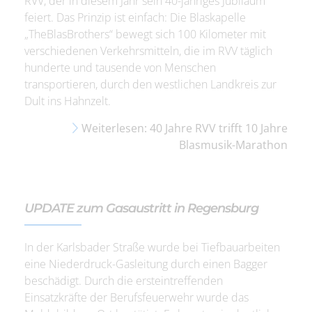
RVV, der in diesem Jahr sein 40-jähriges Jubiläum
feiert. Das Prinzip ist einfach: Die Blaskapelle
„TheBlasBrothers“ bewegt sich 100 Kilometer mit
verschiedenen Verkehrsmitteln, die im RVV täglich
hunderte und tausende von Menschen
transportieren, durch den westlichen Landkreis zur
Dult ins Hahnzelt.
Weiterlesen: 40 Jahre RVV trifft 10 Jahre
Blasmusik-Marathon
UPDATE zum Gasaustritt in Regensburg
In der Karlsbader Straße wurde bei Tiefbauarbeiten
eine Niederdruck-Gasleitung durch einen Bagger
beschädigt. Durch die ersteintreffenden
Einsatzkräfte der Berufsfeuerwehr wurde das