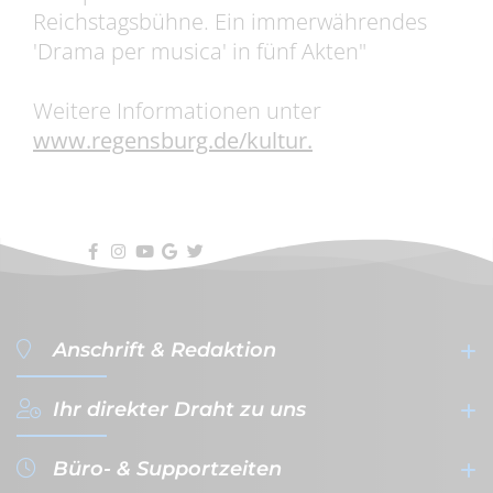
Reichstagsbühne. Ein immerwährendes
'Drama per musica' in fünf Akten"
Weitere Informationen unter
www.regensburg.de/kultur.
Anschrift & Redaktion
Ihr direkter Draht zu uns
filterVERLAG GmbH & Co. KG
- Werbeagentur & Verlag -
Büro- & Supportzeiten
Gutenbergplatz 1a-1b
+49 (0)941 - 59 56 08-0