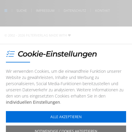
Freitag
08:30 - 17:00 Uhr
check us on Google
SUCHE
IMPRESSUM
DATENSCHUTZ
KONTAKT
Unser Redaktions- und Support-Team ist im Augenblick
nicht telefonisch erreichbar. Sie können uns jedoch
jederzeit
eine E-Mail
schreiben
!
© 2002 - 2026 FILTERVERLAG
MADE WITH
Cookie-Einstellungen
Wir verwenden Cookies, um die einwandfreie Funktion unserer
Website zu gewährleisten, Inhalte und Werbung zu
personalisieren, Social Media-Funktionen bereitzustellen und
unseren Datenverkehr zu analysieren. Weitere Informationen zu
den von uns eingesetzten Cookies erhalten Sie in den
individuellen Einstellungen
.
ALLE AKZEPTIEREN
NOTWENDIGE COOKIES AKZEPTIEREN