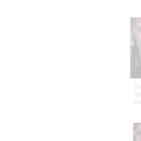
Ev
Ge
Er