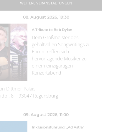
WEITERE VERANSTALTUNGEN
08. August 2026
, 19:30
A Tribute to Bob Dylan
Dem Großmeister des
gehaltvollen Songwritings zu
Ehren treffen sich
hervorragende Musiker zu
einem einzigartigen
Konzertabend
on-Dittmer-Palais
idpl. 8
|
93047
Regensburg
09. August 2026
, 11:00
Inklusionsführung: „Ad Astra“