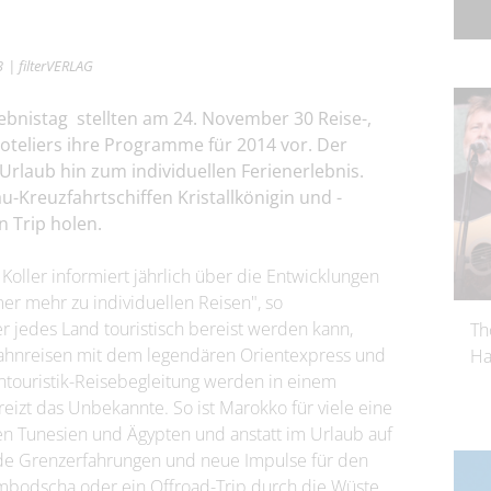
3
| filterVERLAG
lebnistag stellten am 24. November 30 Reise-,
Hoteliers ihre Programme für 2014 vor. Der
Urlaub hin zum individuellen Ferienerlebnis.
au-Kreuzfahrtschiffen
Kristallkönigin und -
n Trip holen.
 Koller informiert jährlich über die Entwicklungen
er mehr zu individuellen Reisen", so
 der jedes Land touristisch bereist werden kann,
Th
 Bahnreisen mit dem legendären Orientexpress und
Ha
touristik-Reisebegleitung werden in einem
izt das Unbekannte. So ist Marokko für viele eine
n Tunesien und Ägypten und anstatt im Urlaub auf
ende Grenzerfahrungen und neue Impulse für den
mbodscha oder ein Offroad-Trip durch die Wüste