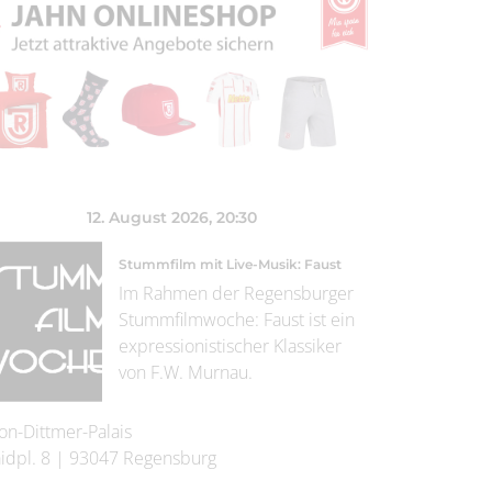
12. August 2026
, 20:30
Stummfilm mit Live-Musik: Faust
Im Rahmen der Regensburger
Stummfilmwoche: Faust ist ein
expressionistischer Klassiker
von F.W. Murnau.
on-Dittmer-Palais
idpl. 8
|
93047
Regensburg