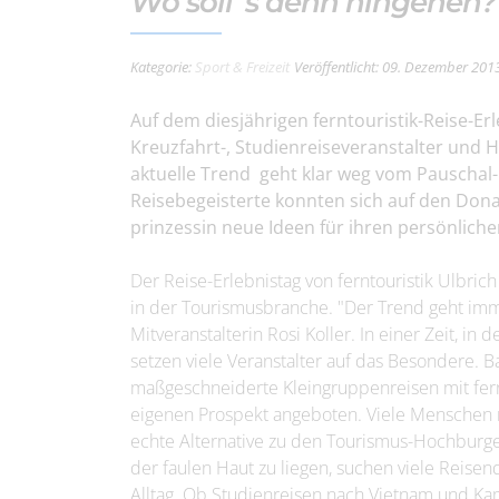
Wo soll' s denn hingehen?
Kategorie:
Sport & Freizeit
Veröffentlicht: 09. Dezember 201
Auf dem diesjährigen ferntouristik-Reise-Er
Kreuzfahrt-, Studienreiseveranstalter und 
aktuelle Trend geht klar weg vom Pauschal-
Reisebegeisterte konnten sich auf den Don
prinzessin neue Ideen für ihren persönliche
Der Reise-Erlebnistag von ferntouristik Ulbrich
in der Tourismusbranche. "Der Trend geht imm
Mitveranstalterin Rosi Koller. In einer Zeit, in
setzen viele Veranstalter auf das Besondere.
maßgeschneiderte Kleingruppenreisen mit fern
eigenen Prospekt angeboten. Viele Menschen re
echte Alternative zu den Tourismus-Hochburge
der faulen Haut zu liegen, suchen viele Reis
Alltag. Ob Studienreisen nach Vietnam und Ka