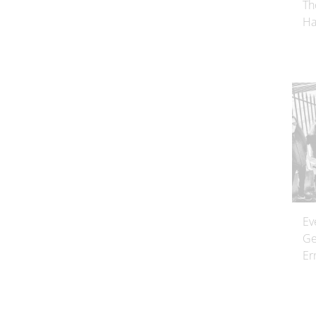
Th
Ha
Ev
Ge
Er