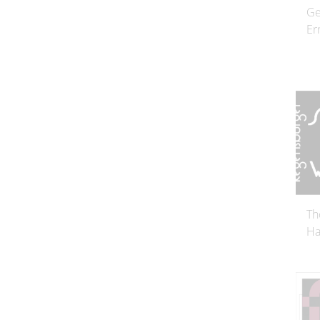
Ge
Er
Th
Ha