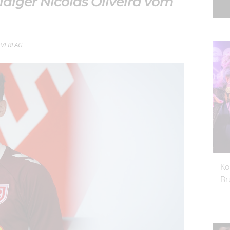
idiger Nicolas Oliveira vom
erVERLAG
Ko
Br