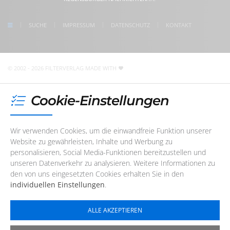
follow us on Instagram
Freitag
08:30 - 17:00 Uhr
check us on Google
SUCHE
IMPRESSUM
DATENSCHUTZ
KONTAKT
Unser Redaktions- und Support-Team ist erreichbar. Wir
sind noch
3 Stunden und 51 Minuten
für Sie da! Sie
erreichen uns telefonisch oder per
E-Mail
© 2002 - 2026 FILTERVERLAG
MADE WITH
Cookie-Einstellungen
Wir verwenden Cookies, um die einwandfreie Funktion unserer
Website zu gewährleisten, Inhalte und Werbung zu
personalisieren, Social Media-Funktionen bereitzustellen und
unseren Datenverkehr zu analysieren. Weitere Informationen zu
den von uns eingesetzten Cookies erhalten Sie in den
individuellen Einstellungen
.
ALLE AKZEPTIEREN