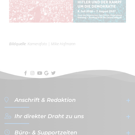
Bildquelle
:
Kamerafoto
|
Mike Hofmann
Anschrift & Redaktion
Ihr direkter Draht zu uns
filterVERLAG GmbH & Co. KG
- Werbeagentur & Verlag -
Büro- & Supportzeiten