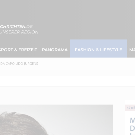
CHRICHTEN
.DE
UNSERER REGION
SPORT & FREIZEIT
PANORAMA
FASHION & LIFESTYLE
M
DA CAPO UDO JÜRGENS