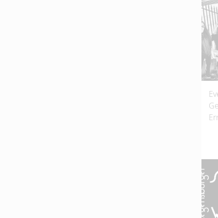
Ev
Ge
Er