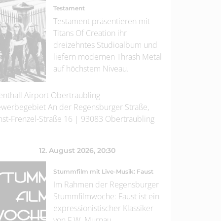
Testament
Testament präsentieren mit
Titans Of Creation ihr
dreizehntes Studioalbum und
liefern modernen Thrash Metal
auf höchstem Niveau.
enthall Airport Obertraubling
werbegebiet An der Regensburger Straße,
nst-Frenzel-Straße 16
|
93083
Obertraubling
12. August 2026
, 20:30
Stummfilm mit Live-Musik: Faust
Im Rahmen der Regensburger
Stummfilmwoche: Faust ist ein
expressionistischer Klassiker
von F.W. Murnau.