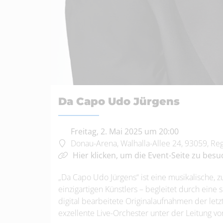
Da Capo Udo Jürgens
Freitag, 2. Mai 2025 um 20:00
Donau-Arena, Walhalla-Allee 24, 93059, R
Hier klicken, um die Event-Seite zu besu
„Da Capo Udo Jürgens“ ist eine musikalische, z
einzigartigen Künstlers – begleitet durch ein
digital bearbeitete Originalaufnahmen der let
exzellente Live-Orchester unter der Leitung vo