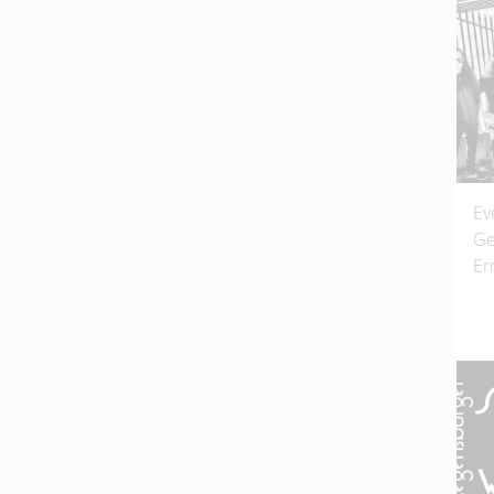
Ev
Ge
Er