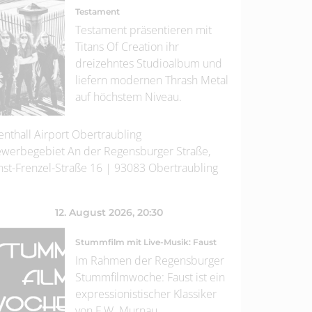
Testament
Testament präsentieren mit
Titans Of Creation ihr
dreizehntes Studioalbum und
liefern modernen Thrash Metal
auf höchstem Niveau.
enthall Airport Obertraubling
werbegebiet An der Regensburger Straße,
nst-Frenzel-Straße 16
|
93083
Obertraubling
12. August 2026
, 20:30
Stummfilm mit Live-Musik: Faust
Im Rahmen der Regensburger
Stummfilmwoche: Faust ist ein
expressionistischer Klassiker
von F.W. Murnau.