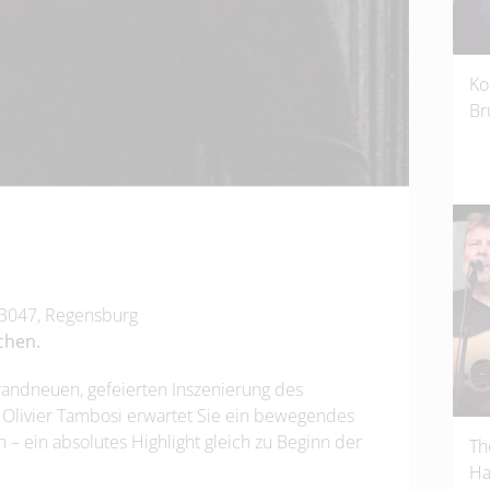
Ko
Br
93047, Regensburg
chen.
brandneuen, gefeierten Inszenierung des
Olivier Tambosi
erwartet Sie ein bewegendes
– ein absolutes Highlight gleich zu Beginn der
Th
Ha