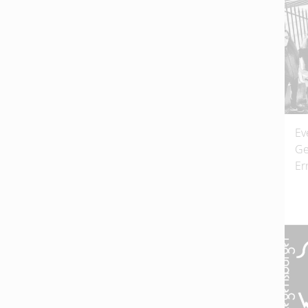
Ev
Ge
Er