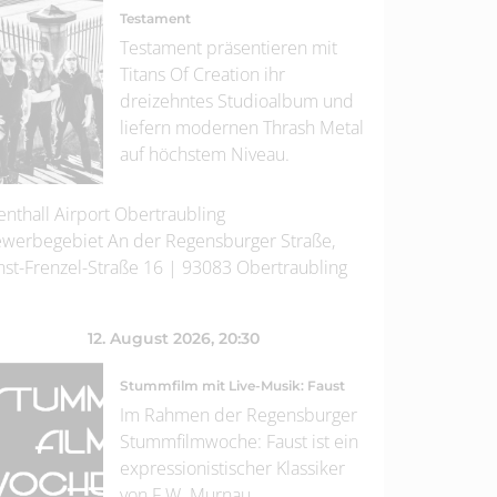
Testament
Testament präsentieren mit
Titans Of Creation ihr
dreizehntes Studioalbum und
liefern modernen Thrash Metal
auf höchstem Niveau.
enthall Airport Obertraubling
werbegebiet An der Regensburger Straße,
nst-Frenzel-Straße 16
|
93083
Obertraubling
12. August 2026
, 20:30
Stummfilm mit Live-Musik: Faust
Im Rahmen der Regensburger
Stummfilmwoche: Faust ist ein
expressionistischer Klassiker
von F.W. Murnau.