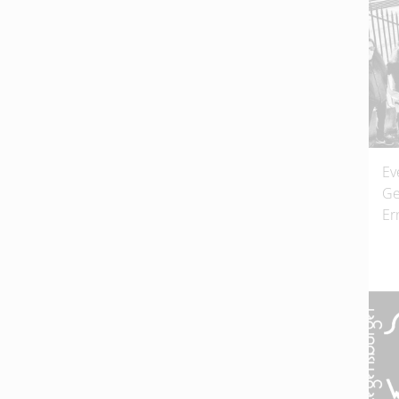
Ev
Ge
Er