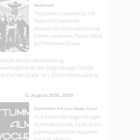
Testament
Testament präsentieren mit
Titans Of Creation ihr
dreizehntes Studioalbum und
liefern modernen Thrash Metal
auf höchstem Niveau.
enthall Airport Obertraubling
werbegebiet An der Regensburger Straße,
nst-Frenzel-Straße 16
|
93083
Obertraubling
12. August 2026
, 20:30
Stummfilm mit Live-Musik: Faust
Im Rahmen der Regensburger
Stummfilmwoche: Faust ist ein
expressionistischer Klassiker
von F.W. Murnau.