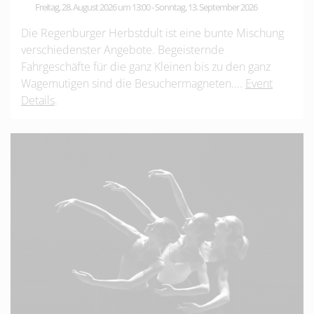
Freitag, 28. August 2026 um 13:00
-
Sonntag, 13. September 2026
Die Regenburger Herbstdult ist eine bunte Mischung
verschiedenster Angebote. Begeisternde
Fahrgeschäfte für die ganz Kleinen bis zu den ganz
Wagemutigen sind die Besuchermagneten....
Event
Details
.