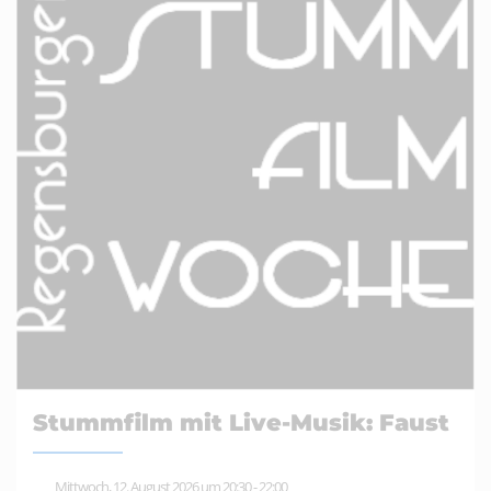
Stummfilm mit Live-Musik: Faust
Mittwoch, 12. August 2026 um 20:30
-
22:00