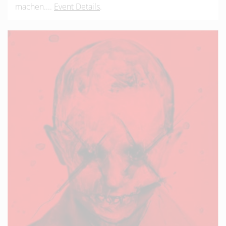
machen....
Event Details
.