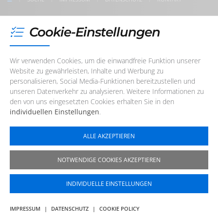
Unser Redaktions- und Support-Team ist im Augenblick
nicht telefonisch erreichbar. Sie können uns jedoch
Cookie-Einstellungen
jederzeit
eine E-Mail
schreiben
!
© 2002 - 2026 FILTERVERLAG
MADE WITH
Wir verwenden Cookies, um die einwandfreie Funktion unserer
Website zu gewährleisten, Inhalte und Werbung zu
personalisieren, Social Media-Funktionen bereitzustellen und
unseren Datenverkehr zu analysieren. Weitere Informationen zu
den von uns eingesetzten Cookies erhalten Sie in den
individuellen Einstellungen
.
ALLE AKZEPTIEREN
NOTWENDIGE COOKIES AKZEPTIEREN
INDIVIDUELLE EINSTELLUNGEN
IMPRESSUM
|
DATENSCHUTZ
|
COOKIE POLICY