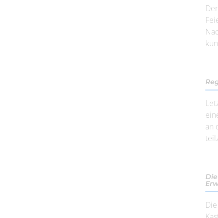
Der
Fei
Nac
kun
Reg
Let
ein
an 
tei
Die
Er
Die
Kas