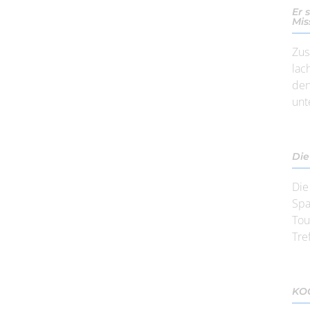
Er 
Mis
Zus
lac
den
unt
Die
Die
Spa
Tou
Tref
KOG