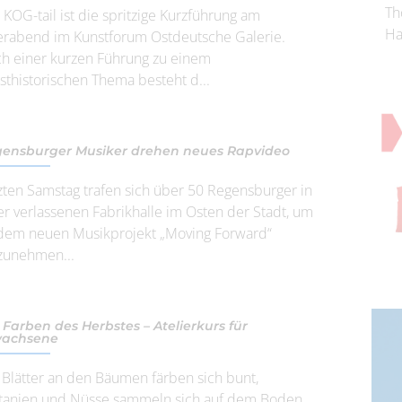
Th
 KOG-tail ist die spritzige Kurzführung am
Ha
erabend im Kunstforum Ostdeutsche Galerie.
h einer kurzen Führung zu einem
sthistorischen Thema besteht d...
ensburger Musiker drehen neues Rapvideo
zten Samstag trafen sich über 50 Regensburger in
er verlassenen Fabrikhalle im Osten der Stadt, um
dem neuen Musikprojekt „Moving Forward“
lzunehmen...
 Farben des Herbstes – Atelierkurs für
wachsene
 Blätter an den Bäumen färben sich bunt,
tanien und Nüsse sammeln sich auf dem Boden