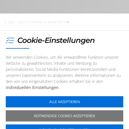
Unser Redaktions- und Support-Team ist im Augenblick
nicht telefonisch erreichbar. Sie können uns jedoch
jederzeit
eine E-Mail
schreiben
!
© 2002 - 2026 FILTERVERLAG
MADE WITH
Cookie-Einstellungen
Wir verwenden Cookies, um die einwandfreie Funktion unserer
Website zu gewährleisten, Inhalte und Werbung zu
personalisieren, Social Media-Funktionen bereitzustellen und
unseren Datenverkehr zu analysieren. Weitere Informationen zu
den von uns eingesetzten Cookies erhalten Sie in den
individuellen Einstellungen
.
ALLE AKZEPTIEREN
NOTWENDIGE COOKIES AKZEPTIEREN