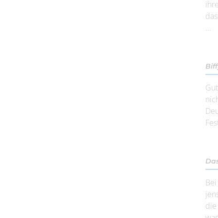
ihr
das
...
Bif
Gut
nic
Deu
Fest
Das
Bei
jen
die
war