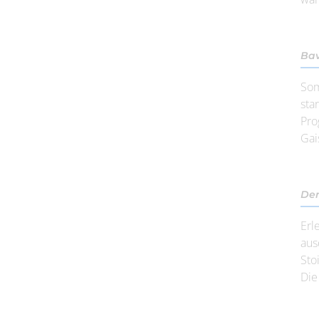
Bav
Som
sta
Pro
Gais
Den
Erl
aus
Sto
Die 