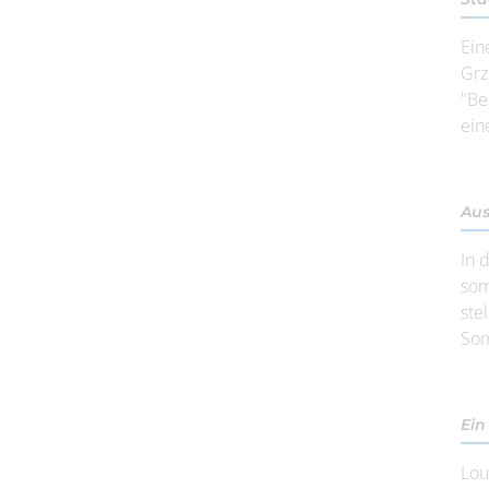
Ein
Grz
"Be
ein
Aus
In 
som
ste
Som
Ein
Lou