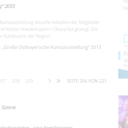
Th
“ 2013
Ha
Kunstausstellung aktuelle Arbeiten der Mitglieder
d Knstler Niederbayern / Oberpfalz gezeigt. Die
er Kunstszene der Region.
: „Große Ostbayerische Kunstausstellung“ 2013
207
208
209
...
SEITE 206 VON 221
& Szene
chelbeerjahre - eine Familiensaga