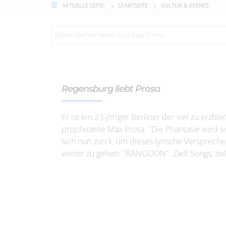
AKTUELLE SEITE:
STARTSEITE
KULTUR & EVENTS
Regensburg liebt Prosa
Er ist ein 23-jhriger Berliner der viel zu erzh
prophezeite Max Prosa: "Die Phantasie wird si
sich nun zurck, um dieses lyrische Versprech
weiter zu gehen: "RANGOON". Zwlf Songs, zwlf