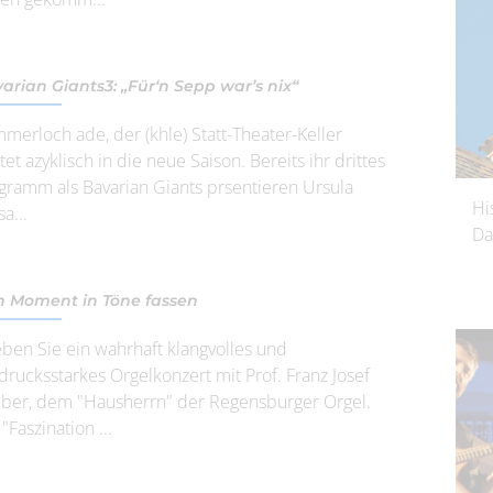
arian Giants3: „Für‘n Sepp war’s nix“
merloch ade, der (khle) Statt-Theater-Keller
rtet azyklisch in die neue Saison. Bereits ihr drittes
gramm als Bavarian Giants prsentieren Ursula
Hi
a...
Da
 Moment in Töne fassen
eben Sie ein wahrhaft klangvolles und
drucksstarkes Orgelkonzert mit Prof. Franz Josef
iber, dem "Hausherrn" der Regensburger Orgel.
"Faszination ...