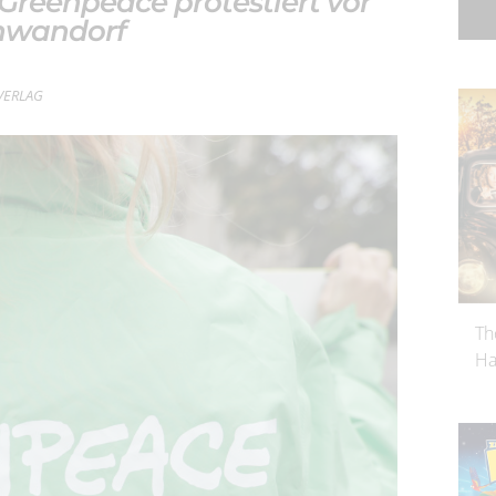
: Greenpeace protestiert vor
chwandorf
rVERLAG
Th
Ha