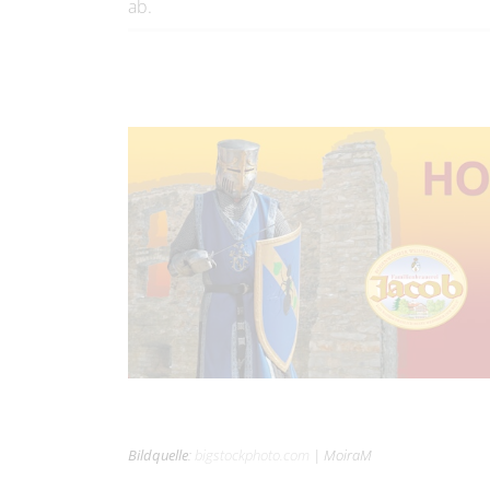
ab.
Bildquelle
:
bigstockphoto.com
|
MoiraM