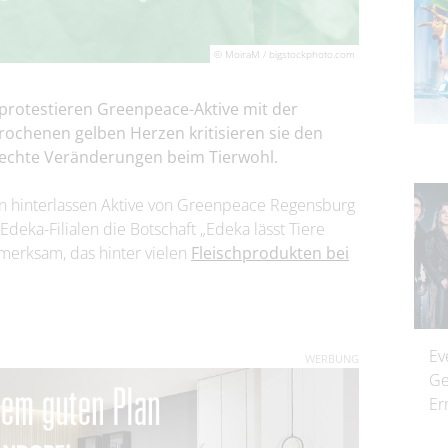
© MoiraM / bigstockphoto.com
protestieren Greenpeace-Aktive mit der
brochenen gelben Herzen kritisieren sie den
 echte Veränderungen beim Tierwohl.
n hinterlassen Aktive von Greenpeace Regensburg
Edeka-Filialen die Botschaft „Edeka lässt Tiere
fmerksam, das hinter vielen
Fleischprodukten bei
Ev
WERBUNG
Ge
Er