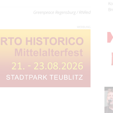
Ko
Br
Greenpeace Regensburg / RNRed
WERBUNG