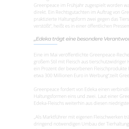
Greenpeace im Frühjahr zugespielt worden war
direkt. Ein Rechtsgutachten im Auftrag von G
praktizierte Haltungsform zwei gegen das Tier
verstößt“, heißt es in einer öffentlichen Pres
„Edeka trägt eine besondere Verantwo
Eine im Mai veröffentlichte Greenpeace-Reche
großem Stil mit Fleisch aus tierschutzwidriger
ein Prozent der beworbenen Fleischprodukte Bio
etwa 300 Millionen Euro in Werbung“,teilt Gr
Greenpeace fordert von Edeka einen verbindl
Haltungsformen eins und zwei. Laut einer Gre
Edeka-Fleischs weiterhin aus diesen niedrigs
„Als Marktführer mit eigenen Fleischwerken t
dringend notwendigen Umbau der Tierhaltung 