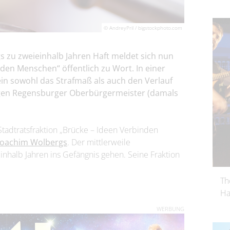
© AndreyPril / bigstockphoto.com
 zu zweieinhalb Jahren Haft meldet sich nun
nden Menschen“ öffentlich zu Wort. In einer
ein sowohl das Strafmaß als auch den Verlauf
gen Regensburger Oberbürgermeister (damals
Stadtratsfraktion „Brücke – Ideen Verbinden
Joachim Wolbergs
. Der mittlerweile
einhalb Jahren ins Gefängnis gehen. Seine Fraktion
Th
Ha
WERBUNG