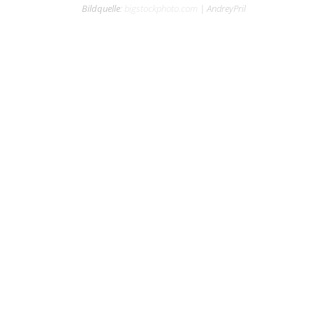
Bildquelle
:
bigstockphoto.com
|
AndreyPril