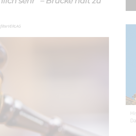
önlich sehr“ – Brücke hält zu
 filterVERLAG
Hi
Da