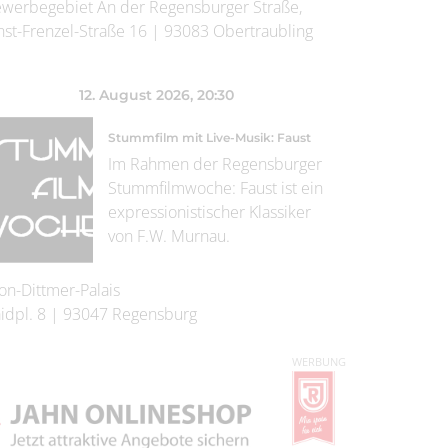
werbegebiet An der Regensburger Straße,
nst-Frenzel-Straße 16
|
93083
Obertraubling
12. August 2026
, 20:30
Stummfilm mit Live-Musik: Faust
Im Rahmen der Regensburger
Stummfilmwoche: Faust ist ein
expressionistischer Klassiker
von F.W. Murnau.
on-Dittmer-Palais
idpl. 8
|
93047
Regensburg
WERBUNG