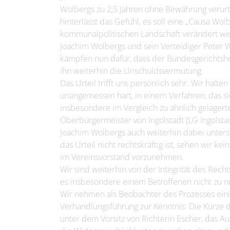
Wolbergs zu 2,5 Jahren ohne Bewährung verurtei
hinterlässt das Gefühl, es soll eine „Causa Wol
kommunalpolitischen Landschaft verändert werde
Joachim Wolbergs und sein Verteidiger Peter W
kämpfen nun dafür, dass der Bundesgerichtshof 
ihn weiterhin die Unschuldsvermutung.
Das Urteil trifft uns persönlich sehr. Wir halte
unangemessen hart, in einem Verfahren, das sic
insbesondere im Vergleich zu ähnlich gelagert
Oberbürgermeister von Ingolstadt (LG Ingolsta
Joachim Wolbergs auch weiterhin dabei unter
das Urteil nicht rechtskräftig ist, sehen wir k
im Vereinsvorstand vorzunehmen.
Wir sind weiterhin von der Integrität des Rech
es insbesondere einem Betroffenen nicht zu n
Wir nehmen als Beobachter des Prozesses eini
Verhandlungsführung zur Kenntnis: Die Kürze
unter dem Vorsitz von Richterin Escher, das 