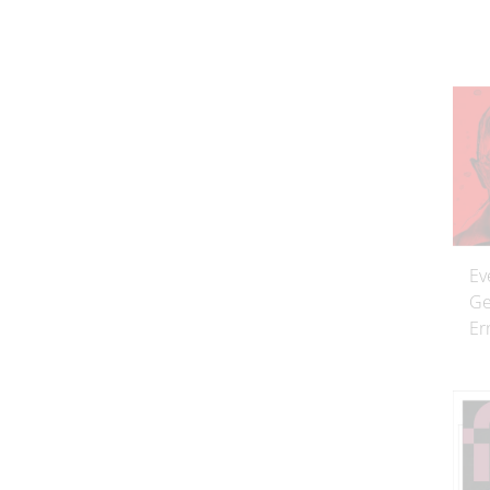
Ev
Ge
Er