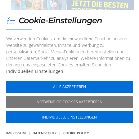
Cookie-Einstellungen
Wir verwenden Cookies, um die einwandfreie Funktion unserer
07. August 2026
, 19:30
Website zu gewährleisten, Inhalte und Werbung zu
personalisieren, Social Media-Funktionen bereitzustellen und
unseren Datenverkehr zu analysieren. Weitere Informationen zu
Marc Storace & Band
den von uns eingesetzten Cookies erhalten Sie in den
Storace ist die neue Band um den legendären
individuellen Einstellungen
.
Sänger Marc Storace, weltweit bekannt als die
Stimme von Krokus.
ALLE AKZEPTIEREN
Eventhall Airport Obertraubling
NOTWENDIGE COOKIES AKZEPTIEREN
Gewerbegebiet An der Regensburger Straße, Ernst-
Frenzel-Straße 16
|
93083
Obertraubling
INDIVIDUELLE EINSTELLUNGEN
WERBUNG
IMPRESSUM
|
DATENSCHUTZ
|
COOKIE POLICY