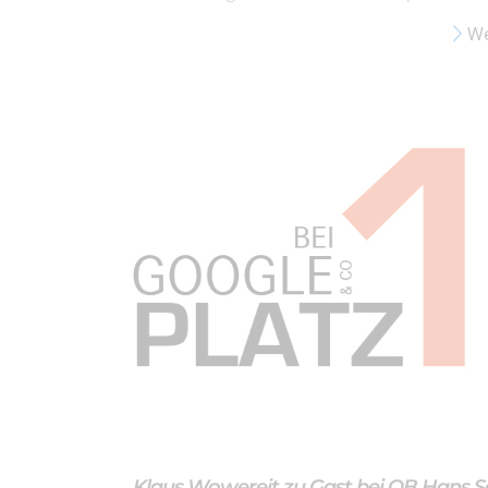
We
Klaus Wowereit zu Gast bei OB Hans S