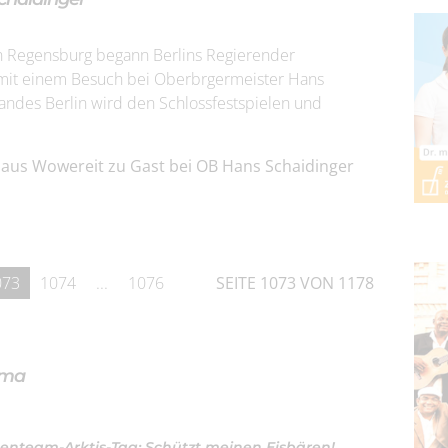
n Regensburg begann Berlins Regierender
mit einem Besuch bei Oberbrgermeister Hans
andes Berlin wird den Schlossfestspielen und
laus Wowereit zu Gast bei OB Hans Schaidinger
073
1074
...
1076
SEITE 1073 VON 1178
ama
enteam-Arktis-Tag: Schützt meinen Eisbären!