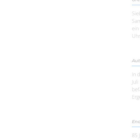
Sie
Sam
ein
Uhr
Aut
In 
Jul
bef
Erg
End
85 