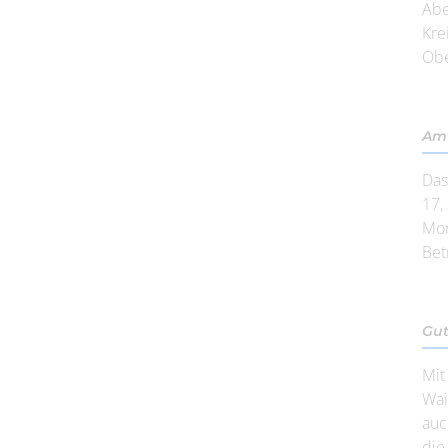
Abe
Kre
Obe
Amt
Das
17,
Mon
Bet
Gut
Mit
Wai
auc
die