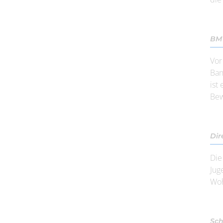
BMW
Vor
Ban
ist
Bew
Dir
Die
Jug
Woh
Sch