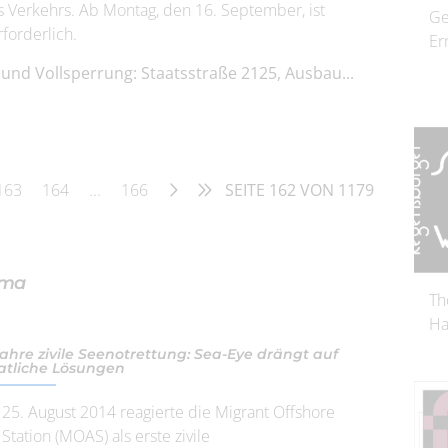
s Verkehrs. Ab Montag, den 16. September, ist
Ge
forderlich.
Er
 und Vollsperrung: Staatsstraße 2125, Ausbau...
163
164
...
166
SEITE 162 VON 1179
ama
Th
Ha
Jahre zivile Seenotrettung: Sea-Eye drängt auf
atliche Lösungen
25. August 2014 reagierte die Migrant Offshore
 Station (MOAS) als erste zivile