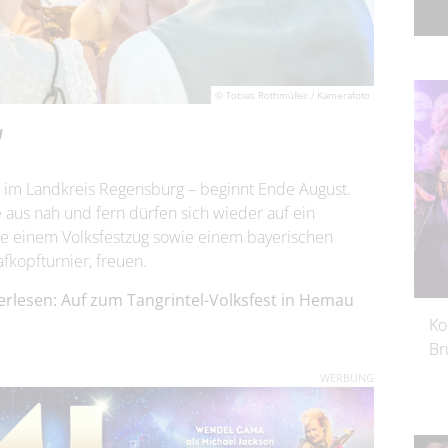
© Tobias Rothmüller / Kamerafoto
u
st im Landkreis Regensburg – beginnt Ende August.
us nah und fern dürfen sich wieder auf ein
e einem Volksfestzug sowie einem bayerischen
kopfturnier, freuen.
erlesen: Auf zum Tangrintel-Volksfest in Hemau
Ko
Br
WERBUNG