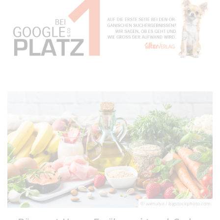
© aamulya / bigstockphoto.com