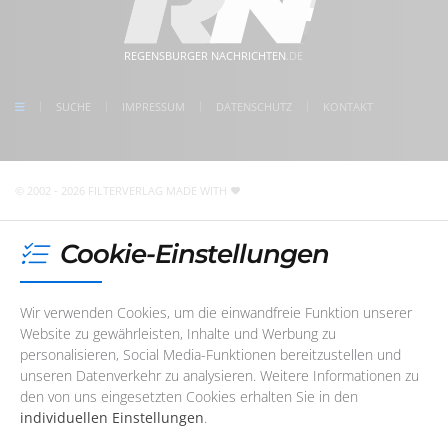
Dienstag
08:30 - 17:00 Uhr
5 Min. Gehweg zum Bahnhof Regensburg
Mittwoch
08:30 - 17:00 Uhr
kostenlose Parkplätze direkt vor der Tür
meet us on facebook
Donnerstag
08:30 - 17:00 Uhr
REGENSBURGER NACHRICHTEN
.DE
follow us on Instagram
Freitag
08:30 - 17:00 Uhr
check us on Google
SUCHE
IMPRESSUM
DATENSCHUTZ
KONTAKT
Unser Redaktions- und Support-Team ist im Augenblick
nicht telefonisch erreichbar. Sie können uns jedoch
jederzeit
eine E-Mail
schreiben
!
© 2002 - 2026 FILTERVERLAG
MADE WITH
Cookie-Einstellungen
Wir verwenden Cookies, um die einwandfreie Funktion unserer
Website zu gewährleisten, Inhalte und Werbung zu
personalisieren, Social Media-Funktionen bereitzustellen und
unseren Datenverkehr zu analysieren. Weitere Informationen zu
den von uns eingesetzten Cookies erhalten Sie in den
individuellen Einstellungen
.