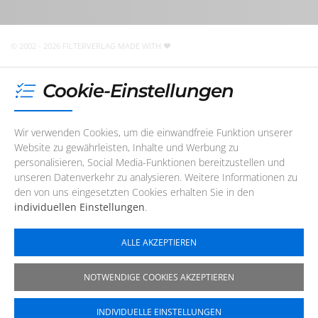
Unser Redaktions- und Support-Team ist im Augenblick
nicht telefonisch erreichbar. Sie können uns jedoch
jederzeit
eine E-Mail
schreiben
!
© 2002 - 2026 FILTERVERLAG
MADE WITH
Cookie-Einstellungen
Wir verwenden Cookies, um die einwandfreie Funktion unserer
Website zu gewährleisten, Inhalte und Werbung zu
personalisieren, Social Media-Funktionen bereitzustellen und
unseren Datenverkehr zu analysieren. Weitere Informationen zu
den von uns eingesetzten Cookies erhalten Sie in den
individuellen Einstellungen
.
ALLE AKZEPTIEREN
NOTWENDIGE COOKIES AKZEPTIEREN
INDIVIDUELLE EINSTELLUNGEN