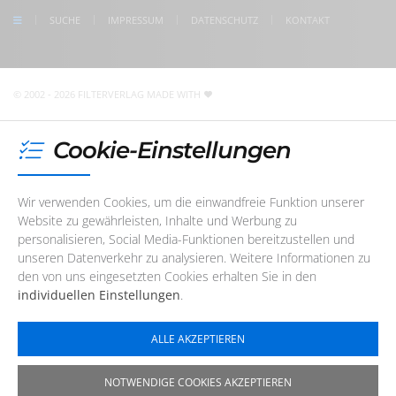
check us on Google
SUCHE
IMPRESSUM
DATENSCHUTZ
KONTAKT
Unser Redaktions- und Support-Team ist im Augenblick
nicht telefonisch erreichbar. Sie können uns jedoch
jederzeit
eine E-Mail
schreiben
!
© 2002 - 2026 FILTERVERLAG
MADE WITH
Cookie-Einstellungen
Wir verwenden Cookies, um die einwandfreie Funktion unserer
Website zu gewährleisten, Inhalte und Werbung zu
personalisieren, Social Media-Funktionen bereitzustellen und
unseren Datenverkehr zu analysieren. Weitere Informationen zu
den von uns eingesetzten Cookies erhalten Sie in den
individuellen Einstellungen
.
ALLE AKZEPTIEREN
NOTWENDIGE COOKIES AKZEPTIEREN