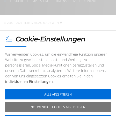
SUCHE
IMPRESSUM
DATENSCHUTZ
KONTAKT
Unser Redaktions- und Support-Team ist im Augenblick
nicht telefonisch erreichbar. Sie können uns jedoch
jederzeit
eine E-Mail
schreiben
!
© 2002 - 2026 FILTERVERLAG
MADE WITH
Cookie-Einstellungen
Wir verwenden Cookies, um die einwandfreie Funktion unserer
Website zu gewährleisten, Inhalte und Werbung zu
personalisieren, Social Media-Funktionen bereitzustellen und
unseren Datenverkehr zu analysieren. Weitere Informationen zu
den von uns eingesetzten Cookies erhalten Sie in den
individuellen Einstellungen
.
ALLE AKZEPTIEREN
NOTWENDIGE COOKIES AKZEPTIEREN