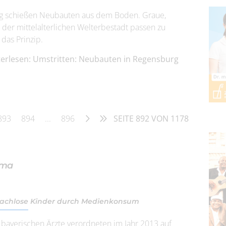
urg schießen Neubauten aus dem Boden. Graue,
d der mittelalterlichen Welterbestadt passen zu
 das Prinzip.
erlesen: Umstritten: Neubauten in Regensburg
893
894
...
896
SEITE 892 VON 1178
ama
achlose Kinder durch Medienkonsum
 bayerischen Ärzte verordneten im Jahr 2013 auf