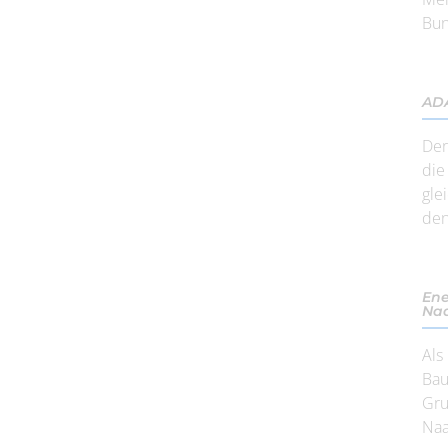
Bun
ADA
Der
die
gle
den
Ene
Naa
Als
Bau
Gru
Naa