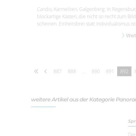
Candis, Karmeliten, Galgenberg: In Regensb
blockartige Kästen, die nicht so recht zum Bil
scheinen. Einheitsbrei statt Individualismus ist
Weit
887
888
...
890
891
892
weitere Artikel aus der Kategorie Panor
Spr
Die