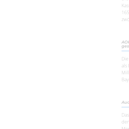
Kas
165
zwö
AOK
ge
Die
als
Mil
Bay
Auc
Das
den
Men