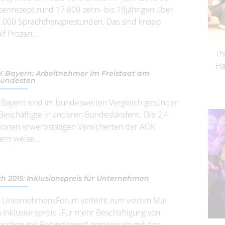
senrezept rund 17.800 zehn- bis 19jährigen über
.000 Sprachtherapiestunden. Das sind knapp
lf Prozen...
Th
Ha
 Bayern: Arbeitnehmer im Freistaat am
sündesten
 Bayern sind im bundesweiten Vergleich gesünder
 Beschäftigte in anderen Bundesländern. Die 2,4
lionen erwerbstätigen Versicherten der AOK
ern weise...
h 2015: Inklusionspreis für Unternehmen
 UnternehmensForum verleiht zum vierten Mal
 Inklusionspreis „Für mehr Beschäftigung von
schen mit Behinderung“ gemeinsam mit der