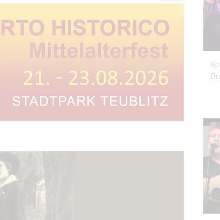
Ko
Br