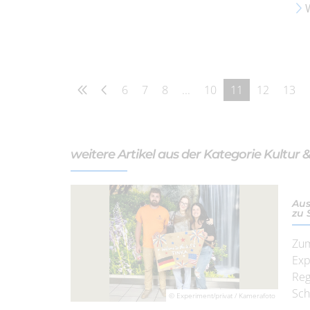
6
7
8
...
10
11
12
13
weitere Artikel aus der Kategorie Kultur 
Aus
zu 
Zum
Exp
Reg
Sch
© Experiment/privat / Kamerafoto