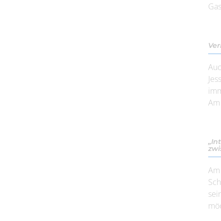
Gas
Ver
Auc
Jes
imm
Am 
„In
zwi
Am 
Sch
sei
möc