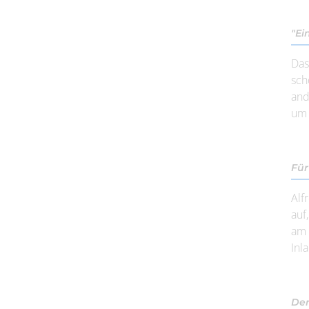
"Ei
Das
sch
and
um 
Für
Alf
auf
am 
Inla
Der