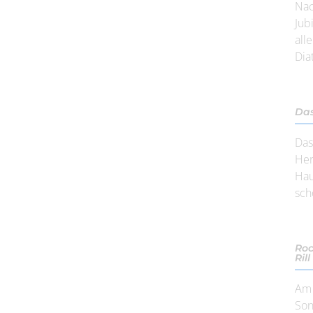
Nac
Jub
all
Dia
Das
Das
Her
Hau
sch
Roc
Rill
Am 
Son