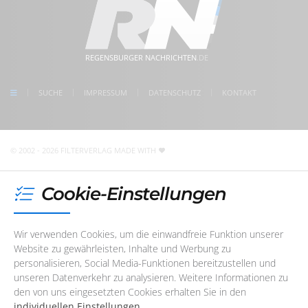
info@filterverlag.de
Montag
08:30 - 17:00 Uhr
im Herzen der Regensburger Altstadt
www.regensburger-nachrichten.de
Dienstag
08:30 - 17:00 Uhr
5 Min. Gehweg zum Bahnhof Regensburg
Mittwoch
08:30 - 17:00 Uhr
kostenlose Parkplätze direkt vor der Tür
meet us on facebook
Donnerstag
08:30 - 17:00 Uhr
REGENSBURGER NACHRICHTEN
.DE
follow us on Instagram
Freitag
08:30 - 17:00 Uhr
check us on Google
SUCHE
IMPRESSUM
DATENSCHUTZ
KONTAKT
Unser Redaktions- und Support-Team ist im Augenblick
nicht telefonisch erreichbar. Sie können uns jedoch
jederzeit
eine E-Mail
schreiben
!
© 2002 - 2026 FILTERVERLAG
MADE WITH
Cookie-Einstellungen
Wir verwenden Cookies, um die einwandfreie Funktion unserer
Website zu gewährleisten, Inhalte und Werbung zu
personalisieren, Social Media-Funktionen bereitzustellen und
unseren Datenverkehr zu analysieren. Weitere Informationen zu
den von uns eingesetzten Cookies erhalten Sie in den
individuellen Einstellungen
.