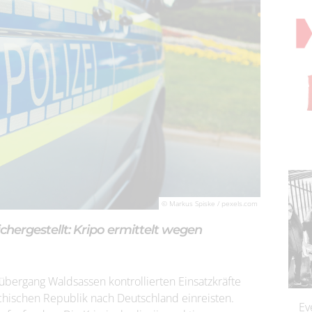
© Markus Spiske / pexels.com
chergestellt: Kripo ermittelt wegen
ergang Waldsassen kontrollierten Einsatzkräfte
chischen Republik nach Deutschland einreisten.
Ev