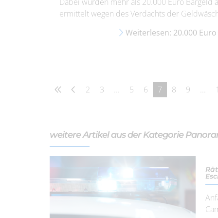
Dabei wurden mehr als 20.000 Euro Bargeld a
ermittelt wegen des Verdachts der Geldwäsc
Weiterlesen: 20.000 Euro 
2
3
...
5
6
7
8
9
...
weitere Artikel aus der Kategorie Panor
Rät
Esc
Anf
Cam