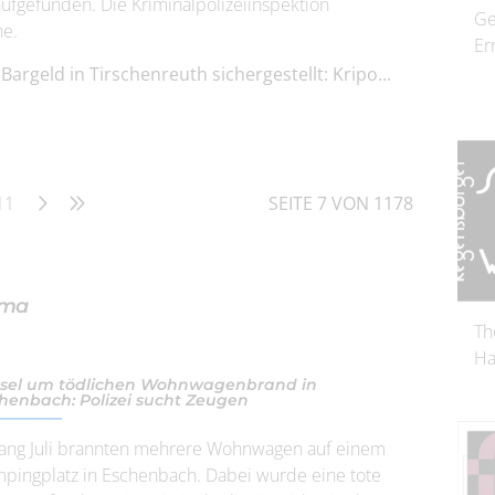
ufgefunden. Die Kriminalpolizeiinspektion
Ge
he.
Er
Bargeld in Tirschenreuth sichergestellt: Kripo...
11
SEITE 7 VON 1178
ama
Th
Ha
sel um tödlichen Wohnwagenbrand in
henbach: Polizei sucht Zeugen
ang Juli brannten mehrere Wohnwagen auf einem
pingplatz in Eschenbach. Dabei wurde eine tote